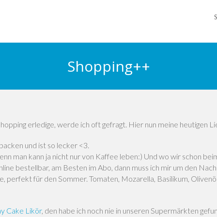
Shopping++
opping erledige, werde ich oft gefragt. Hier nun meine heutigen Li
 backen und ist so lecker <3.
denn man kann ja nicht nur von Kaffee leben:) Und wo wir schon be
online bestellbar, am Besten im Abo, dann muss ich mir um den Na
 perfekt für den Sommer. Tomaten, Mozarella, Basilikum, Olivenöl
ay Cake Likör
, den habe ich noch nie in unseren Supermärkten g