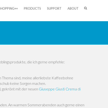
SHOPPING++
PRODUCTS
SUPPORT
ABOUT
eblingsprodukte, die ich gerne empfehle:
im Thema sind, meine allerliebste Kaffeebohne
chschub keine Sorgen machen.
, gekrönt mit der neuen
Giuseppe Giusti Crema di
efunden. An warmen Sommerabenden auch gerne einen