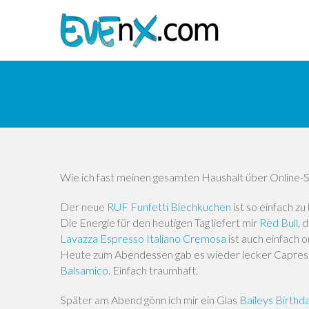
Wie ich fast meinen gesamten Haushalt über Online-Sh
Der neue
RUF Funfetti Blechkuchen
ist so einfach zu
Die Energie für den heutigen Tag liefert mir
Red Bull
, 
Lavazza Espresso Italiano Cremosa
ist auch einfach 
Heute zum Abendessen gab es wieder lecker Caprese,
Balsamico
. Einfach traumhaft.
Später am Abend gönn ich mir ein Glas
Baileys Birthd