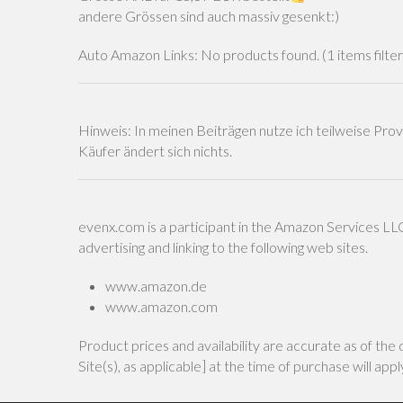
andere Grössen sind auch massiv gesenkt:)
Auto Amazon Links: No products found. (1 items filte
Hinweis: In meinen Beiträgen nutze ich teilweise Provi
Käufer ändert sich nichts.
evenx.com is a participant in the Amazon Services LLC
advertising and linking to the following web sites.
www.amazon.de
www.amazon.com
Product prices and availability are accurate as of the
Site(s), as applicable] at the time of purchase will app