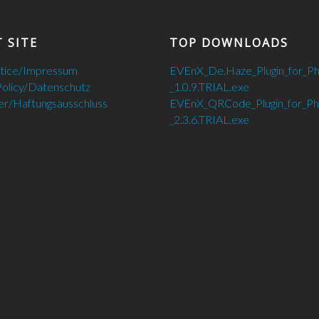
 SITE
TOP DOWNLOADS
otice/Impressum
EVEnX_De.Haze_Plugin_for_P
Policy/Datenschutz
_1.0.9.TRIAL.exe
er/Haftungsausschluss
EVEnX_QRCode_Plugin_for_P
_2.3.6.TRIAL.exe